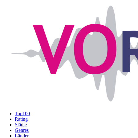
Top100
Rating
Städte
Genres
Länder