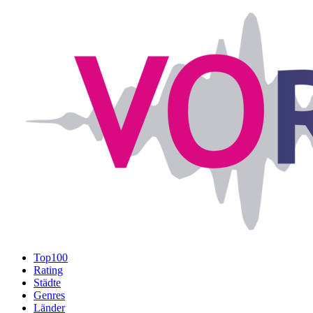
Top100
Rating
Städte
Genres
Länder