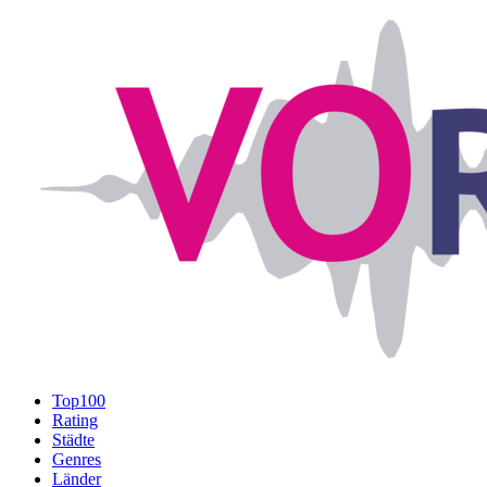
Top100
Rating
Städte
Genres
Länder