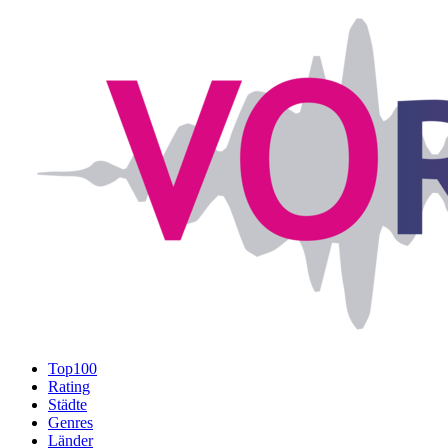
Top100
Rating
Städte
Genres
Länder