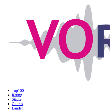
Top100
Rating
Städte
Genres
Länder