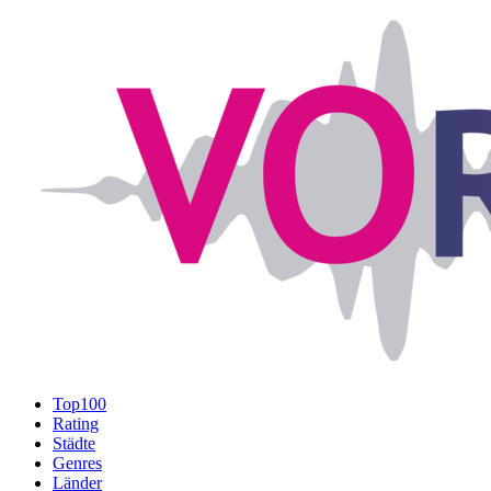
Top100
Rating
Städte
Genres
Länder