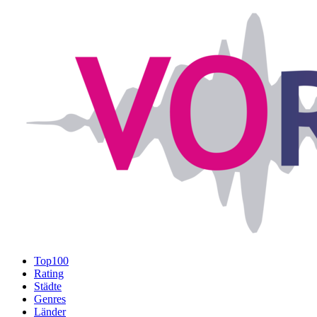
Top100
Rating
Städte
Genres
Länder