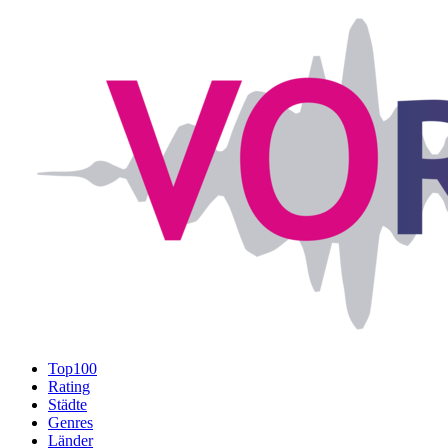
Top100
Rating
Städte
Genres
Länder