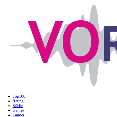
Top100
Rating
Städte
Genres
Länder