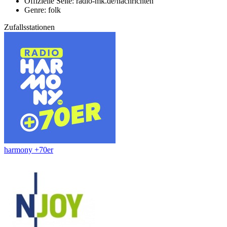
Offizielle Seite: radio-mk.de/nachrichten
Genre: folk
Zufallsstationen
harmony +70er