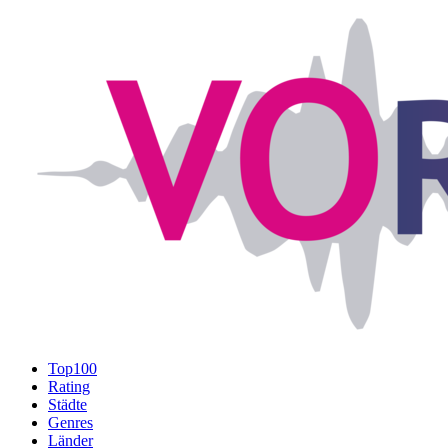
Top100
Rating
Städte
Genres
Länder