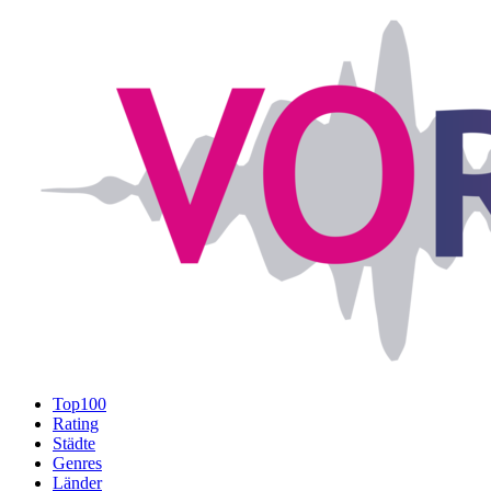
Top100
Rating
Städte
Genres
Länder