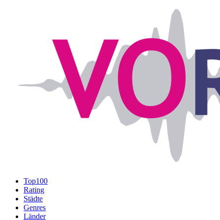
Top100
Rating
Städte
Genres
Länder