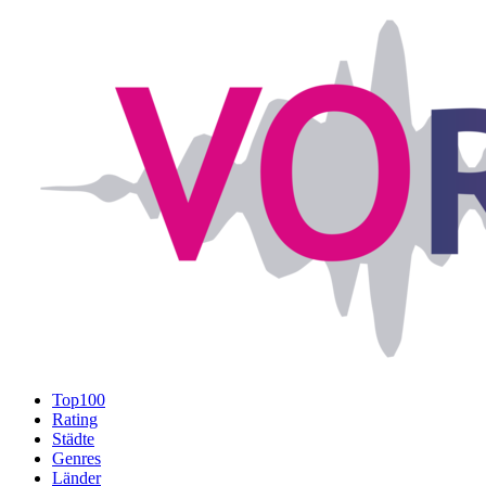
Top100
Rating
Städte
Genres
Länder