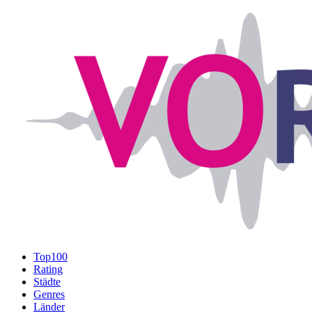
Top100
Rating
Städte
Genres
Länder