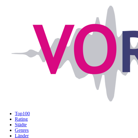
Top100
Rating
Städte
Genres
Länder