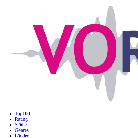
Top100
Rating
Städte
Genres
Länder