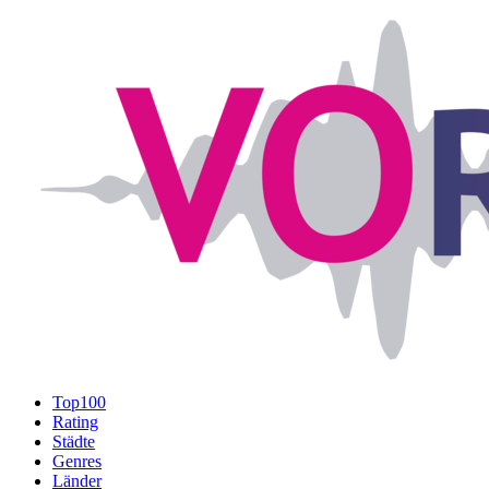
Top100
Rating
Städte
Genres
Länder