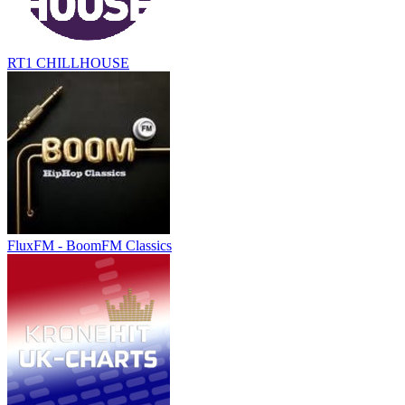
RT1 CHILLHOUSE
FluxFM - BoomFM Classics