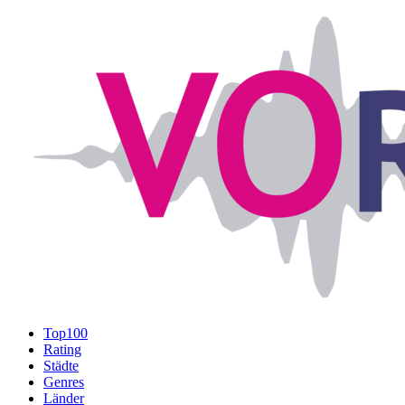
Top100
Rating
Städte
Genres
Länder