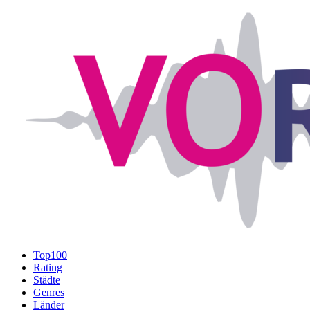
Top100
Rating
Städte
Genres
Länder