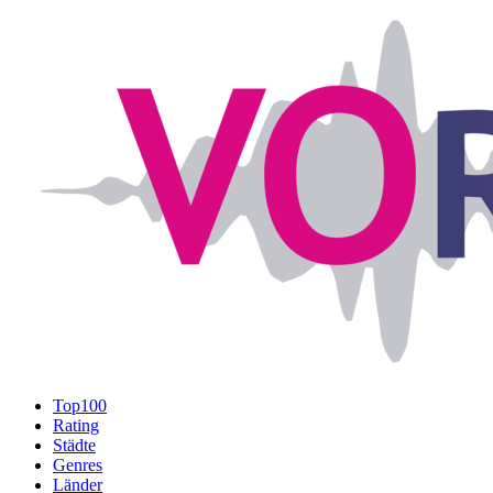
Top100
Rating
Städte
Genres
Länder