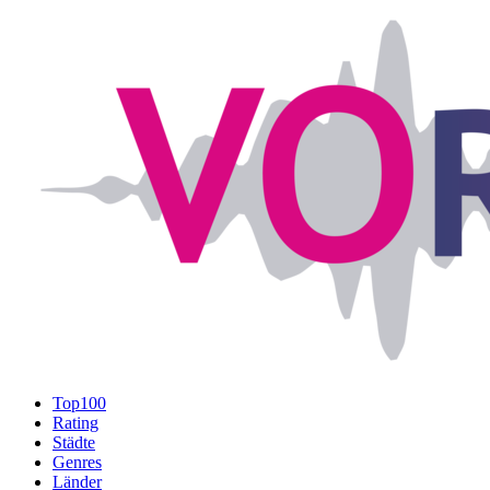
Top100
Rating
Städte
Genres
Länder