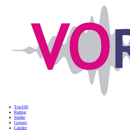
Top100
Rating
Städte
Genres
Länder