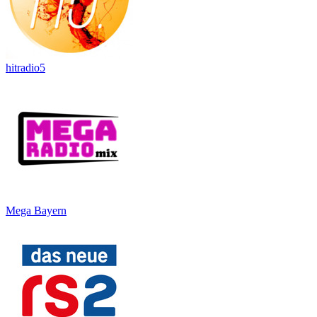
hitradio5
Mega Bayern