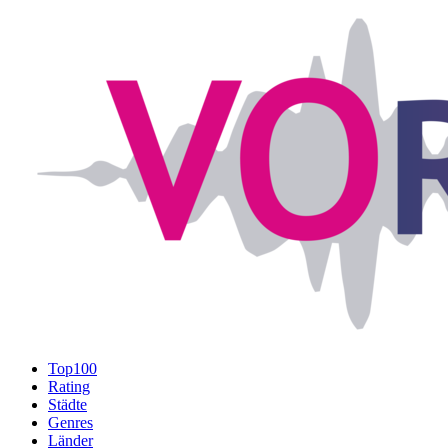
Top100
Rating
Städte
Genres
Länder