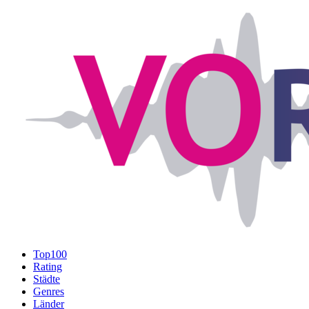
Top100
Rating
Städte
Genres
Länder