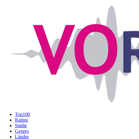
Top100
Rating
Städte
Genres
Länder