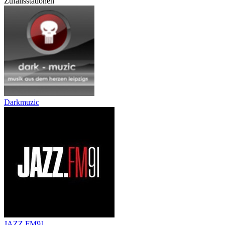
Zufallsstationen
Darkmuzic
JAZZ.FM91