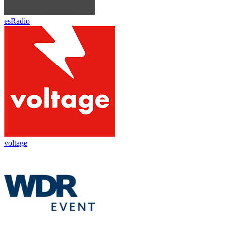
esRadio
voltage