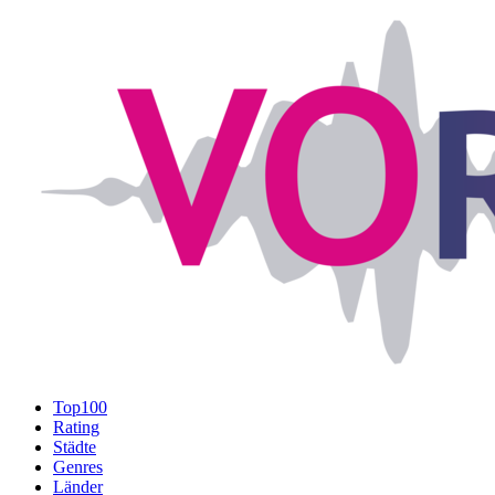
Top100
Rating
Städte
Genres
Länder