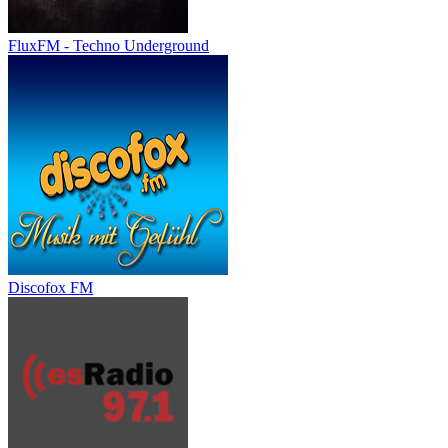
FluxFM - Techno Underground
Discofox FM