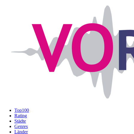
Top100
Rating
Städte
Genres
Länder