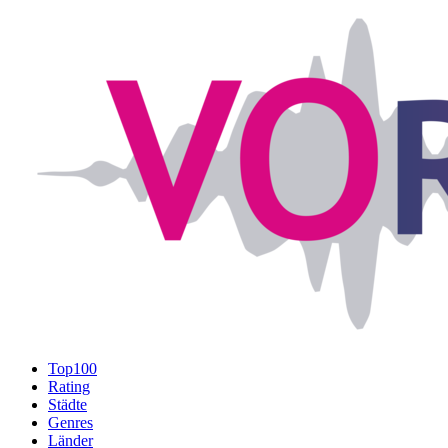
Top100
Rating
Städte
Genres
Länder