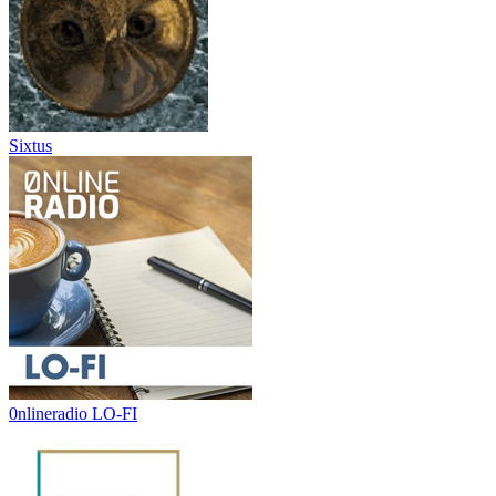
Sixtus
0nlineradio LO-FI