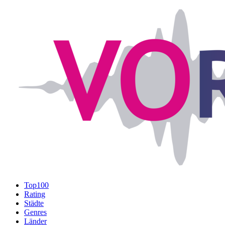
Top100
Rating
Städte
Genres
Länder