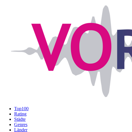
Top100
Rating
Städte
Genres
Länder