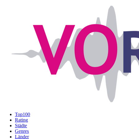
Top100
Rating
Städte
Genres
Länder