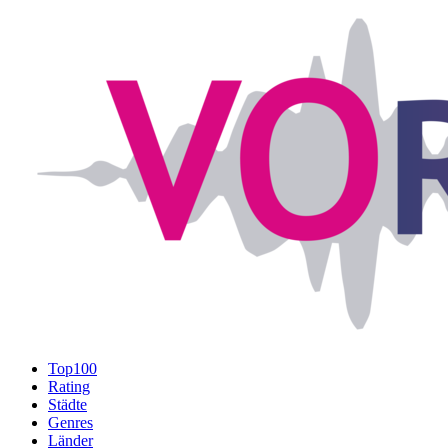
Top100
Rating
Städte
Genres
Länder