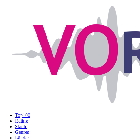
Top100
Rating
Städte
Genres
Länder