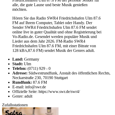
Friedrichshafen Ulm 87.6 FM der perfekte Sender für
alle, die gute Laune und beste Musik genießen
möchten.
Hören Sie das Radio SWR4 Friedrichshafen Ulm 87.6
FM auf Ihrem Computer, Tablet oder Handy. Der
Sender SWR4 Friedrichshafen Ulm 87.6 FM sendet
online live in guter Qualität und ohne Registrierung bei
Vo-Radio.de. Gesendet werden populäre Musik und
Lieder aus dem Jahr 2026. FM-Radio SWR4
Friedrichshafen Ulm 87.6 FM, mit einer Bitrate von
128 kB/s,87.6 FM) sendet Musik der Genres adult.
Land:
Germany
Stadt:
Ulm
Telefon:
(0711) 929 - 0
Adresse:
Südwestrundfunk, Anstalt des öffentlichen Rechts,
Neckarstraße 230, 70190 Stuttgart
Rundfunk:
87.6 FM
E-mail: info@swr.de
Offizielle Seite: https://www.swr.de/swr4/
Genre: adult
Zufallsstationen