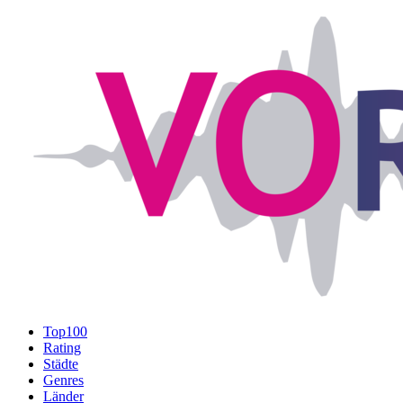
Top100
Rating
Städte
Genres
Länder