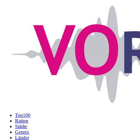
Top100
Rating
Städte
Genres
Länder