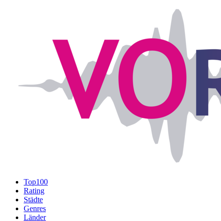
Top100
Rating
Städte
Genres
Länder