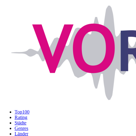
Top100
Rating
Städte
Genres
Länder