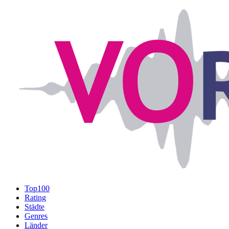
Top100
Rating
Städte
Genres
Länder