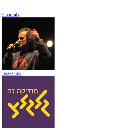
Chartmix
freakshow