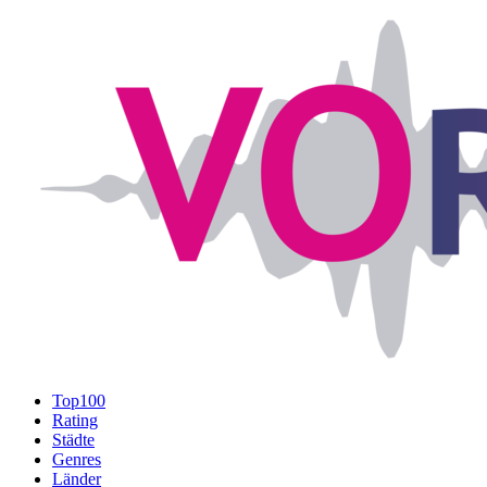
Top100
Rating
Städte
Genres
Länder