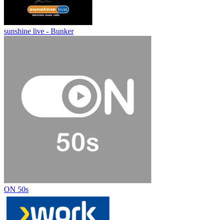
sunshine live - Bunker
ON 50s