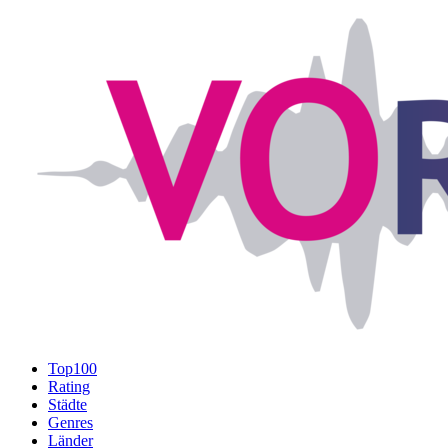
Top100
Rating
Städte
Genres
Länder