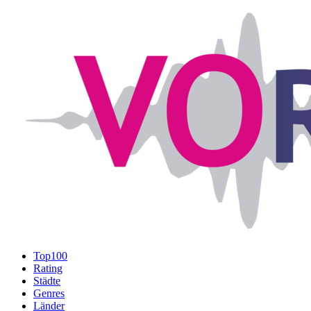
Top100
Rating
Städte
Genres
Länder