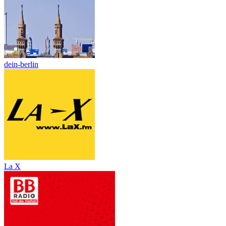
dein-berlin
La X