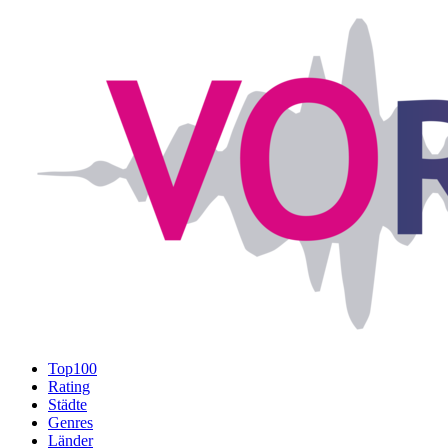
Top100
Rating
Städte
Genres
Länder