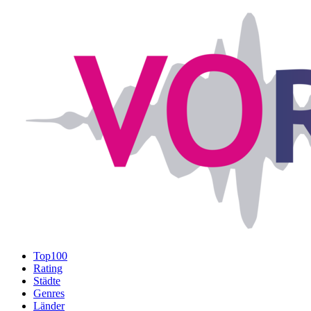
Top100
Rating
Städte
Genres
Länder