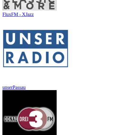
FluxFM - XJazz
unserPassau