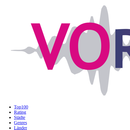
Top100
Rating
Städte
Genres
Länder