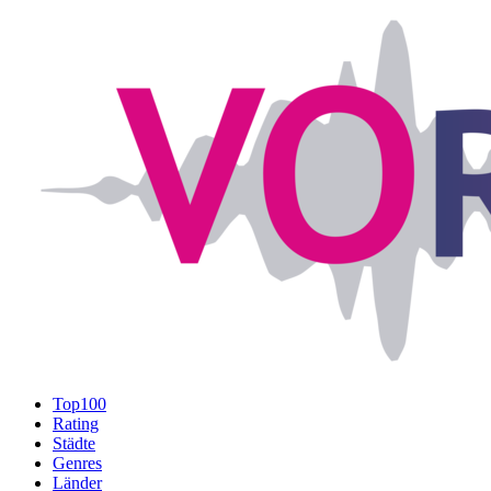
Top100
Rating
Städte
Genres
Länder