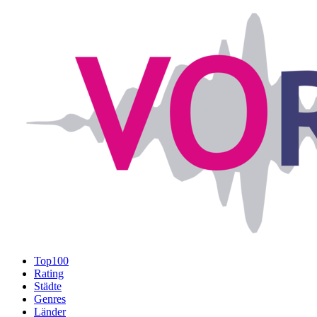
Top100
Rating
Städte
Genres
Länder