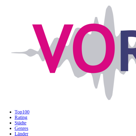
Top100
Rating
Städte
Genres
Länder