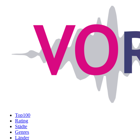
Top100
Rating
Städte
Genres
Länder