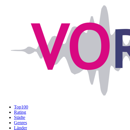
Top100
Rating
Städte
Genres
Länder